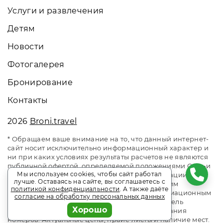
Услуги и развлечения
Детям
Новости
Фотогалерея
Бронирование
Контакты
2026
Broni.travel
* Обращаем ваше внимание на то, что данный интернет-
сайт носит исключительно информационный характер и
ни при каких условиях результаты расчетов не являются
публичной офертой, определяемой положениями Статьи
Мы используем cookies, чтобы сайт работал
437 Гражданского кодекса Российской Федерации. За
лучше. Оставаясь на сайте, вы соглашаетесь с
окончательным расчетом обращайтесь к нашим
политикой конфиденциальности
. А также даёте
менеджерам. Данный ресурс является информационным
согласие на обработку персональных данных
сайтом сервиса бронирования Broni.travel. Отель
Хорошо
Лайтхаус / Lighthouse. Сайт онлайн бронирования
номеров. Актуальные цены, прайс-листы и наличие мест.